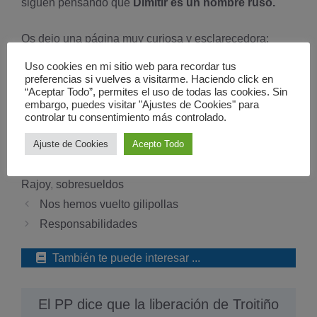
siguen pensando que
Dimitir es un nombre ruso.
Os dejo una página muy curiosa y esclarecedora:
Corruptódromo
Uso cookies en mi sitio web para recordar tus
preferencias si vuelves a visitarme. Haciendo click en
“Aceptar Todo”, permites el uso de todas las cookies. Sin
Facebook
Bluesky
Twitter
Telegram
WhatsApp
embargo, puedes visitar "Ajustes de Cookies" para
controlar tu consentimiento más controlado.
Categorías
Ajuste de Cookies
Acepto Todo
Politica
Etiquetas
corrupcion
,
dimision
,
Gurtel
,
Politica
,
PP
,
PSOE
,
Rajoy
,
sobresueldos
Nos hemos vuelto gilipollas
Responsabilidades
También te puede interesar ...
El PP dice que la liberación de Troitiño