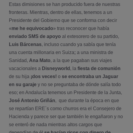
Estas dimisiones se han producido fuera de nuestras
fronteras. Mientras, dentro de ellas, tenemos a un
Presidente del Gobierno que se conforma con decir
«
me he equivocado
» tras reconocer que había
enviado SMS de apoyo
al extesorero de su partido,
Luis Bárcenas
, incluso cuando ya sabía que tenía
una cuenta millonaria en Suiza
;
a una ministra de
Sanidad,
Ana Mato
, a la que pagaban sus viajes
vacacionales a
Disneyworld
, la
fiesta de comunión
de su hija
¡dos veces!
o
se encontraba un Jaguar
en su garaje
y no se preguntaba de dónde salía todo
eso; en Andalucía tenemos un Presidente de la Junta,
José Antonio Griñán
, que durante la época en que
se repartían ERE´s como churros era el Consejero de
Hacienda y parece ser que también le engañaron y no
se enteró de nada mientras altos cargos que
dependían de él
se hacían ricos con dinero de