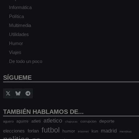
Informática
Política
Multimedia
Utilidades
Humor
Viajes
De todo un poco
SÍGUEME
TAMBIÉN HABLAMOS DE...
atletico
atleti
deporte
aguirre
aguero
corrupcion
chapuzas
futbol
madrid
elecciones
forlan
humor
kun
internet
mentiras