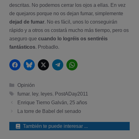
descritas. No podemos cerrar los ojos a ellas. En vez
de quejaros porque no os dejan fumar, simplemente
dejad de fumar
. No es fácil, unos lo conseguirán
rápido y a otros os costará mucho más tiempo, pero os
aseguro que
cuando lo logréis os sentiréis
fantásticos
. Probadlo.
Facebook
Bluesky
Twitter
Telegram
WhatsApp
Categorías
Opinión
Etiquetas
fumar
,
ley
,
leyes
,
PostADay2011
Enrique Tierno Galván, 25 años
La torre de Babel del senado
También te puede interesar ...