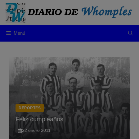
Saltar
al
contenido
Menú
DEPORTES
Feliz cumpleaños
22 enero 2011