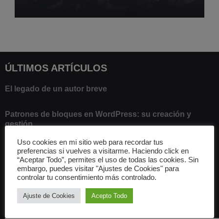
ÚLTIMOS ARTÍCULOS
El legado de un autor breve
20 febrero 2025
Patrones de bloques en WordPress: su creación y
gestión
9 marzo 2021
Uso cookies en mi sitio web para recordar tus
Alias en Linux: aliados en la línea de comandos
preferencias si vuelves a visitarme. Haciendo click en
“Aceptar Todo”, permites el uso de todas las cookies. Sin
13 junio 2020
embargo, puedes visitar "Ajustes de Cookies" para
Una historia de Euskadi
controlar tu consentimiento más controlado.
1 junio 2020
Ajuste de Cookies
Acepto Todo
TEMAS