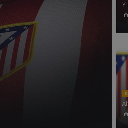
Y 
D
Ah