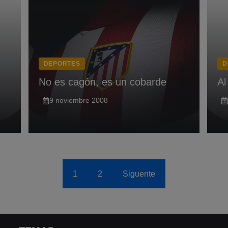
DEPORTES
D
No es cagón, es un cobarde
Al
9 noviembre 2008
1
2
Siguente