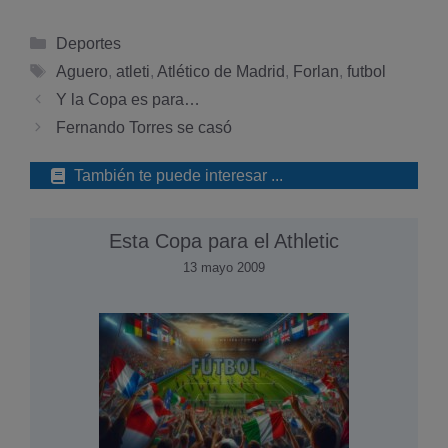
Categorías
Deportes
Etiquetas
Aguero
,
atleti
,
Atlético de Madrid
,
Forlan
,
futbol
Y la Copa es para…
Fernando Torres se casó
También te puede interesar ...
Esta Copa para el Athletic
13 mayo 2009