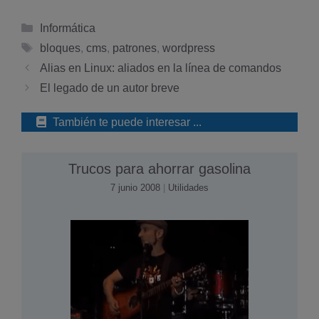
Categorías
Informática
Etiquetas
bloques
,
cms
,
patrones
,
wordpress
Alias en Linux: aliados en la línea de comandos
El legado de un autor breve
También te puede interesar ...
Trucos para ahorrar gasolina
7 junio 2008
|
Utilidades