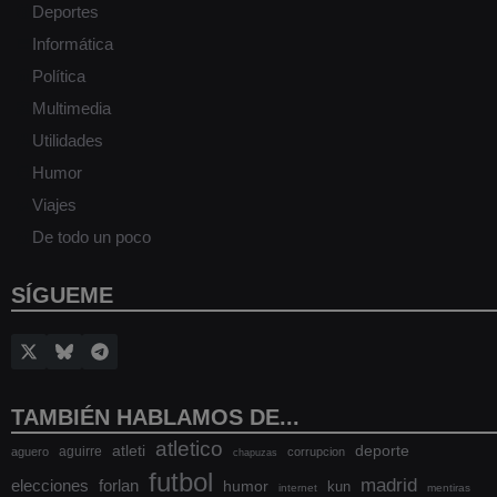
Deportes
Informática
Política
Multimedia
Utilidades
Humor
Viajes
De todo un poco
SÍGUEME
TAMBIÉN HABLAMOS DE...
atletico
atleti
deporte
aguirre
aguero
corrupcion
chapuzas
futbol
madrid
elecciones
forlan
humor
kun
internet
mentiras