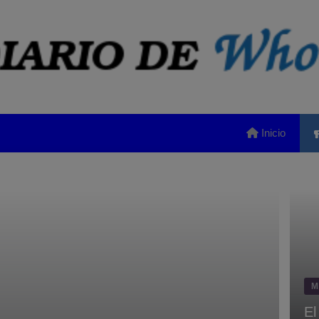
Inicio
M
El