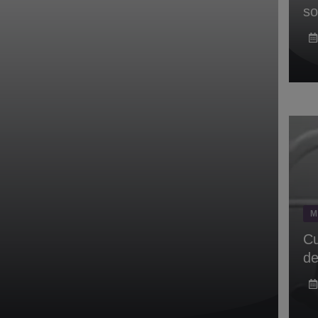
so
M
Cu
de