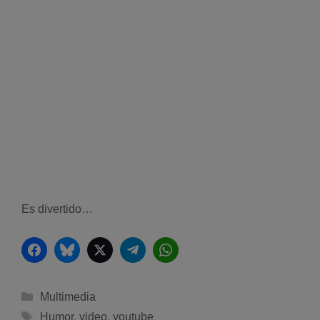
Es divertido…
Facebook
Bluesky
Twitter
Telegram
WhatsApp
Categorías
Multimedia
Etiquetas
Humor
,
video
,
youtube