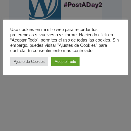
Un ‘post’ al dí­a
Uso cookies en mi sitio web para recordar tus
preferencias si vuelves a visitarme. Haciendo click en
16 enero 2011
|
Informática
“Aceptar Todo”, permites el uso de todas las cookies. Sin
embargo, puedes visitar "Ajustes de Cookies" para
controlar tu consentimiento más controlado.
Ajuste de Cookies
Acepto Todo