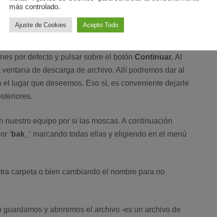
más controlado.
Ajuste de Cookies
Acepto Todo
nes por defecto y pulsar sobre el botón
Continuar.
Al
 ventana de descarga de archivo. Allí­ podremos dar al
el lugar que deseemos. Eso sí­, es conveniente dejarle
steriores.
 nuestro equipo por si las moscas. A continuación
or ‘
bak_
‘ marcando todas ellas y eligiendo en el menú
otra carpeta o bien cambiando el nombre para no
 guardamos y abriremos el archivo -es un archivo de