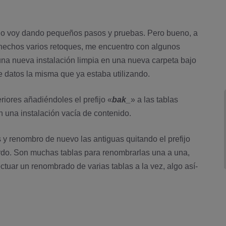
lo voy dando pequeños pasos y pruebas. Pero bueno, a
 hechos varios retoques, me encuentro con algunos
 una nueva instalación limpia en una nueva carpeta bajo
de datos la misma que ya estaba utilizando.
iores añadiéndoles el prefijo «
bak_
» a las tablas
n una instalación vací­a de contenido.
 y renombro de nuevo las antiguas quitando el prefijo
gordo. Son muchas tablas para renombrarlas una a una,
tuar un renombrado de varias tablas a la vez, algo así­