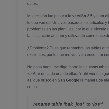
datos.
Mi decisión fue pasar a la
versión 2.5
y para el
lo que vamos. Una vez pasados los artí­culos y
problemas en las plantillas, por lo que efectúo
la instalación anterior y utilizando como base 
¿Problema? Pues que renombra las tablas anter
existentes, por lo que me vuelvo a encontrar co
No pasa nada, me digo, borro las nuevas tablas
«
bak_
» de cada una de ellas. Y ahí­ viene lo 
así­ que busco en
San Google
la manera de efec
como
rename table ‘bak_jos*’ to ‘jos*’