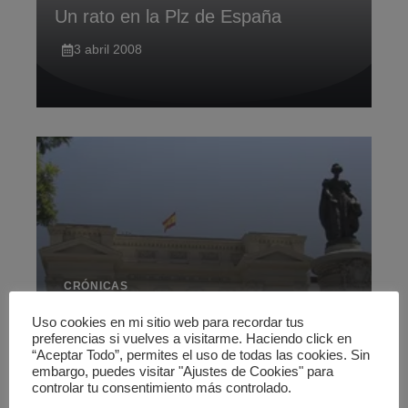
Un rato en la Plz de España
3 abril 2008
CRÓNICAS
Un paseo matinal por Madrid
Uso cookies en mi sitio web para recordar tus
preferencias si vuelves a visitarme. Haciendo click en
17 marzo 2008
“Aceptar Todo”, permites el uso de todas las cookies. Sin
embargo, puedes visitar "Ajustes de Cookies" para
controlar tu consentimiento más controlado.