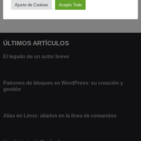
Ajuste de Cookies
Acepto Todo
ÚLTIMOS ARTÍCULOS
El legado de un autor breve
20 febrero 2025
Patrones de bloques en WordPress: su creación y
gestión
9 marzo 2021
Alias en Linux: aliados en la línea de comandos
13 junio 2020