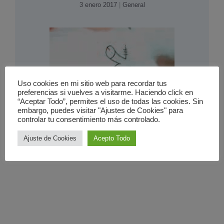
3 enero 2017
|
General
Uso cookies en mi sitio web para recordar tus
preferencias si vuelves a visitarme. Haciendo click en
“Aceptar Todo”, permites el uso de todas las cookies. Sin
embargo, puedes visitar "Ajustes de Cookies" para
La rapidez de nuestra mente
controlar tu consentimiento más controlado.
26 diciembre 2008
|
Multimedia
Ajuste de Cookies
Acepto Todo