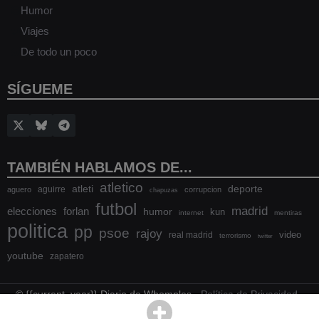
Humor
Viajes
De todo un poco
SÍGUEME
TAMBIÉN HABLAMOS DE...
atletico
atleti
deporte
aguirre
aguero
corrupcion
chapuzas
futbol
madrid
elecciones
forlan
humor
kun
internet
mentiras
politica
pp
psoe
rajoy
video
real madrid
terrorismo
twitter
youtube
zapatero
© {{current_year}} Diario de Whomples -
Política de Privacidad
-
Política de cookies