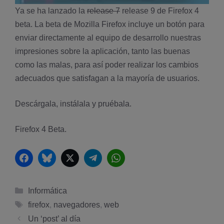
Ya se ha lanzado la
release 7
release 9 de Firefox 4
beta. La beta de Mozilla Firefox incluye un botón para
enviar directamente al equipo de desarrollo nuestras
impresiones sobre la aplicación, tanto las buenas
como las malas, para así­ poder realizar los cambios
adecuados que satisfagan a la mayorí­a de usuarios.
Descárgala, instálala y pruébala.
Firefox 4 Beta.
Facebook
Bluesky
Twitter
Telegram
WhatsApp
Categorías
Informática
Etiquetas
firefox
,
navegadores
,
web
Un ‘post’ al dí­a