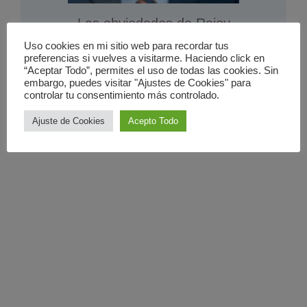
Las obviedades de Rajoy
20 septiembre 2011
Uso cookies en mi sitio web para recordar tus
preferencias si vuelves a visitarme. Haciendo click en
“Aceptar Todo”, permites el uso de todas las cookies. Sin
embargo, puedes visitar "Ajustes de Cookies" para
controlar tu consentimiento más controlado.
Ajuste de Cookies
Acepto Todo