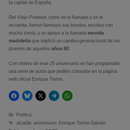
la capital de España.
Del Viejo Profesor, como se le llamaba y se le
recuerda, fueron famosos sus bandos, escritos con
mucha ironí­a, y su apoyo a la llamada
movida
madrileña
que implicó un cambio generacional de los
jóvenes de aquellos
años 80
.
Con motivo de este 25 aniversario se han programado
una serie de actos que podéis consultar en la página
web oficial
Enrique Tierno
.
Facebook
Bluesky
Twitter
Telegram
WhatsApp
Categorías
Politica
Etiquetas
alcalde
,
aniversario
,
Enrique Tierno Galván
,