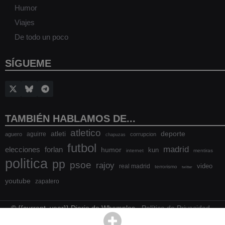
Humor
Viajes
De todo un poco
SÍGUEME
TAMBIÉN HABLAMOS DE...
atletico
atleti
deporte
aguirre
aguero
corrupcion
chapuzas
futbol
madrid
elecciones
forlan
humor
kun
internet
mentiras
politica
pp
psoe
rajoy
video
real madrid
terrorismo
twitter
youtube
zapatero
© {{current_year}} Diario de Whomples -
Política de Privacidad
-
Política de cookies