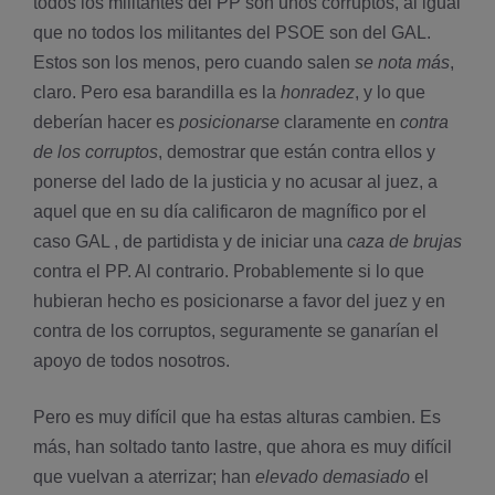
todos los militantes del PP son unos corruptos, al igual
que no todos los militantes del PSOE son del GAL.
Estos son los menos, pero cuando salen
se nota más
,
claro. Pero esa barandilla es la
honradez
, y lo que
deberí­an hacer es
posicionarse
claramente en
contra
de los corruptos
, demostrar que están contra ellos y
ponerse del lado de la justicia y no acusar al juez, a
aquel que en su dí­a calificaron de magní­fico por el
caso GAL , de partidista y de iniciar una
caza de brujas
contra el PP. Al contrario. Probablemente si lo que
hubieran hecho es posicionarse a favor del juez y en
contra de los corruptos, seguramente se ganarí­an el
apoyo de todos nosotros.
Pero es muy difícil que ha estas alturas cambien. Es
más, han soltado tanto lastre, que ahora es muy difícil
que vuelvan a aterrizar; han
elevado demasiado
el