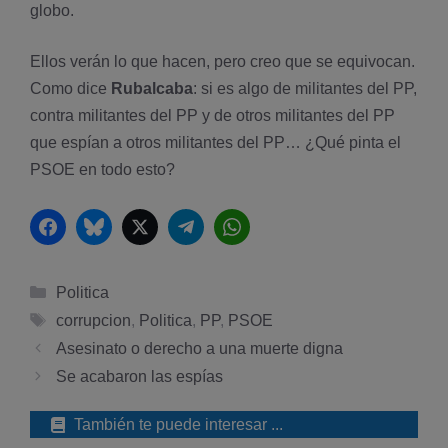
globo.
Ellos verán lo que hacen, pero creo que se equivocan.
Como dice
Rubalcaba
: si es algo de militantes del PP,
contra militantes del PP y de otros militantes del PP
que espí­an a otros militantes del PP… ¿Qué pinta el
PSOE en todo esto?
Facebook
Bluesky
Twitter
Telegram
WhatsApp
Categorías
Politica
Etiquetas
corrupcion
,
Politica
,
PP
,
PSOE
Asesinato o derecho a una muerte digna
Se acabaron las espí­as
También te puede interesar ...