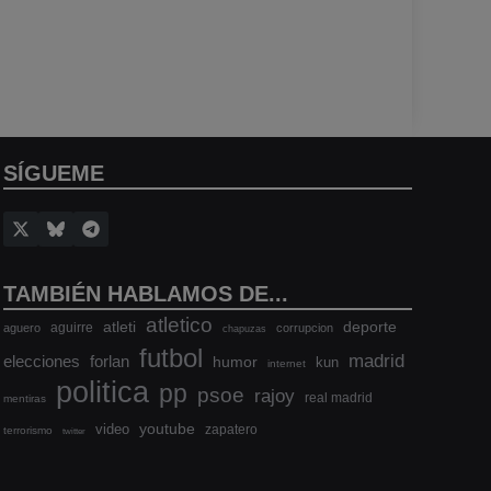
SÍGUEME
TAMBIÉN HABLAMOS DE...
atletico
atleti
deporte
aguirre
aguero
corrupcion
chapuzas
futbol
madrid
elecciones
forlan
humor
kun
internet
politica
pp
psoe
rajoy
real madrid
mentiras
youtube
video
zapatero
terrorismo
twitter