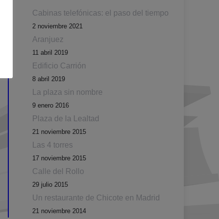
Cabinas telefónicas: el paso del tiempo
2 noviembre 2021
Aranjuez
11 abril 2019
Edificio Carrión
8 abril 2019
La plaza sin nombre
9 enero 2016
Plaza de la Lealtad
21 noviembre 2015
Las 4 torres
17 noviembre 2015
Calle del Rollo
29 julio 2015
Un restaurante de Chicote en Madrid
21 noviembre 2014