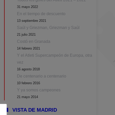
31 mayo 2022
En el tiempo de descuento
13 septiembre 2021
Saúl y Griezman, Griezman y Saúl
21 julio 2021
Costó en Granada
14 febrero 2021
Y el Atleti Supercampeón de Europa, otra
vez
16 agosto 2018
De centenario a centenario
10 febrero 2016
Y ya somos campeones
21 mayo 2014
VISTA DE MADRID