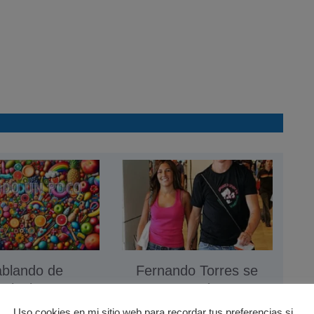
blando de
Fernando Torres se
cologismo
casó
noviembre 2007
28 mayo 2009
Uso cookies en mi sitio web para recordar tus preferencias si