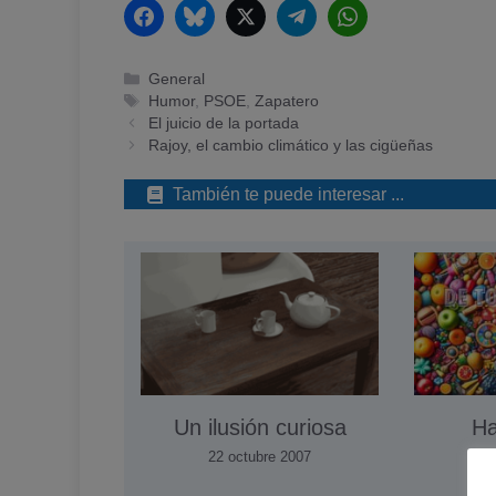
Facebook
Bluesky
Twitter
Telegram
WhatsApp
Categorías
General
Etiquetas
Humor
,
PSOE
,
Zapatero
El juicio de la portada
Rajoy, el cambio climático y las cigüeñas
También te puede interesar ...
Un ilusión curiosa
Ha
e
22 octubre 2007
6 