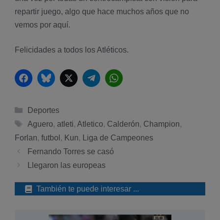
repartir juego, algo que hace muchos años que no
vemos por aquí­.
Felicidades a todos los Atléticos.
Facebook
Bluesky
Twitter
Telegram
WhatsApp
Categorías
Deportes
Etiquetas
Aguero
,
atleti
,
Atletico
,
Calderón
,
Champion
,
Forlan
,
futbol
,
Kun
,
Liga de Campeones
Fernando Torres se casó
Llegaron las europeas
También te puede interesar ...