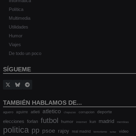
Informática
Política
Multimedia
Utilidades
Humor
Viajes
De todo un poco
SÍGUEME
TAMBIÉN HABLAMOS DE...
atletico
atleti
deporte
aguirre
aguero
corrupcion
chapuzas
futbol
madrid
elecciones
forlan
humor
kun
internet
mentiras
politica
pp
psoe
rajoy
video
real madrid
terrorismo
twitter