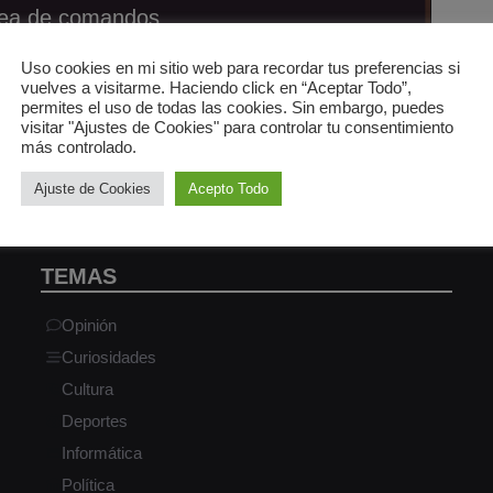
línea de comandos
Uso cookies en mi sitio web para recordar tus preferencias si
vuelves a visitarme. Haciendo click en “Aceptar Todo”,
permites el uso de todas las cookies. Sin embargo, puedes
visitar "Ajustes de Cookies" para controlar tu consentimiento
más controlado.
Ajuste de Cookies
Acepto Todo
TEMAS
Opinión
Curiosidades
Cultura
Deportes
Informática
Política