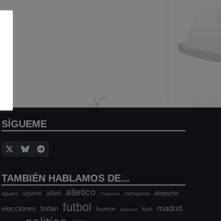
SÍGUEME
TAMBIÉN HABLAMOS DE...
atletico
atleti
deporte
aguirre
aguero
corrupcion
chapuzas
futbol
madrid
elecciones
forlan
humor
kun
internet