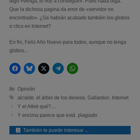
digo «venga, lo voy a conseguir». Pues nada oiga.
Que la dichosa pagina da error de «servidor no
encontrado». ¿Se habrán acabado también los globos
o clics en Internet?
En fin, Felí­z Año Nuevo para todos, aunque no tenga
globos…
Facebook
Bluesky
Twitter
Telegram
WhatsApp
Categorías
Opinión
Etiquetas
alcalde
,
el árbol de los deseos
,
Gallardon
,
Internet
Y el Atleti qué?…
Y encima parece que está plagiado
También te puede interesar ...