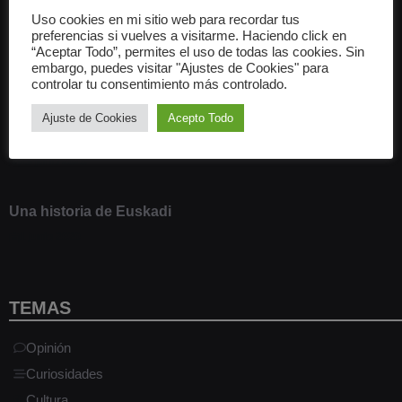
Uso cookies en mi sitio web para recordar tus
preferencias si vuelves a visitarme. Haciendo click en
Patrones de bloques en WordPress: su creación y
“Aceptar Todo”, permites el uso de todas las cookies. Sin
gestión
embargo, puedes visitar "Ajustes de Cookies" para
controlar tu consentimiento más controlado.
9 marzo 2021
Ajuste de Cookies
Acepto Todo
Alias en Linux: aliados en la línea de comandos
13 junio 2020
Una historia de Euskadi
1 junio 2020
TEMAS
Opinión
Curiosidades
Cultura