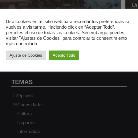
Un
Uso cookies en mi sitio web para recordar tus preferencias si
vuelves a visitarme. Haciendo click en “Aceptar Todo”,
permites el uso de todas las cookies. Sin embargo, puedes
visitar "Ajustes de Cookies" para controlar tu consentimiento
más controlado.
Ajuste de Cookies
Acepto Todo
TEMAS
Opinión
Curiosidades
Cultura
Deportes
Informática