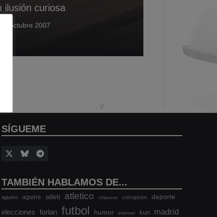
 ilusión curiosa
22 octubre 2007
SÍGUEME
TAMBIÉN HABLAMOS DE...
atletico
atleti
deporte
aguirre
aguero
corrupcion
chapuzas
futbol
madrid
elecciones
forlan
humor
kun
internet