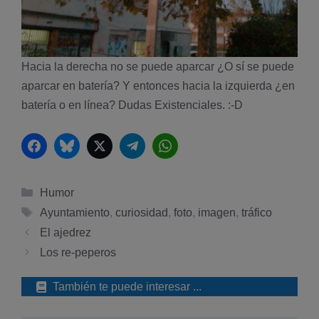
Hacia la derecha no se puede aparcar ¿O sí­ se puede
aparcar en batería? Y entonces hacia la izquierda ¿en
batería o en línea? Dudas Existenciales. :-D
Facebook
Bluesky
Twitter
Telegram
WhatsApp
Categorías
Humor
Etiquetas
Ayuntamiento
,
curiosidad
,
foto
,
imagen
,
tráfico
El ajedrez
Los re-peperos
También te puede interesar ...