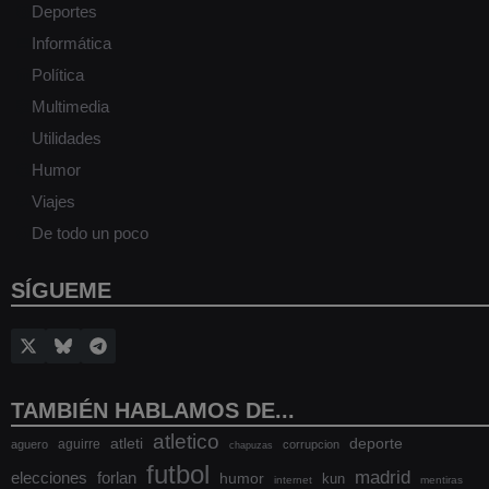
Deportes
Informática
Política
Multimedia
Utilidades
Humor
Viajes
De todo un poco
SÍGUEME
TAMBIÉN HABLAMOS DE...
atletico
atleti
deporte
aguirre
aguero
corrupcion
chapuzas
futbol
madrid
elecciones
forlan
humor
kun
internet
mentiras