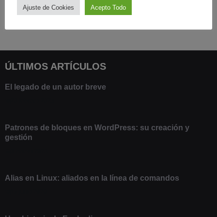
Ajuste de Cookies
Acepto Todo
ÚLTIMOS ARTÍCULOS
El legado de un autor breve
20 febrero 2025
Patrones de bloques en WordPress: su creación y
gestión
9 marzo 2021
Alias en Linux: aliados en la línea de comandos
13 junio 2020