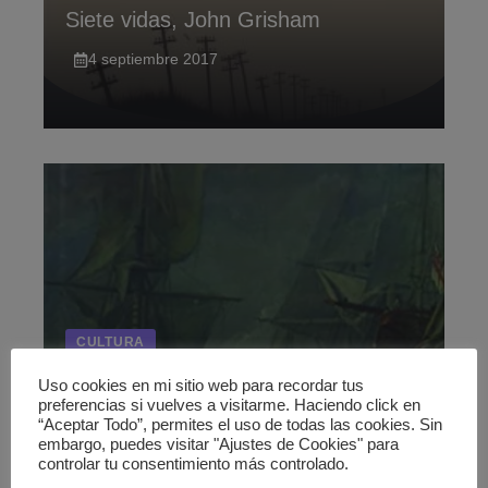
Siete vidas, John Grisham
4 septiembre 2017
CULTURA
Cabo Trafalgar
Uso cookies en mi sitio web para recordar tus
preferencias si vuelves a visitarme. Haciendo click en
12 octubre 2007
“Aceptar Todo”, permites el uso de todas las cookies. Sin
embargo, puedes visitar "Ajustes de Cookies" para
controlar tu consentimiento más controlado.