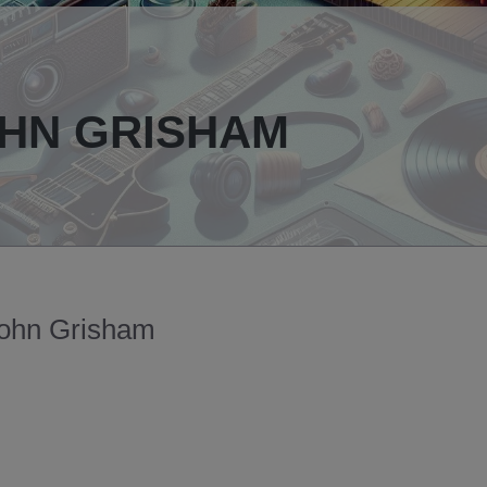
OHN GRISHAM
 John Grisham
 continuar, no me terminaba de enganchar,
n el siguiente y este ya sí­ me agarró por
ra ver qué ocurrí­a al final. A partir de ese