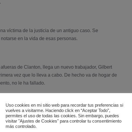
.
 ví­ctima de la justicia de un antiguo caso. Se
 notarse en la vida de esas personas.
afueras de Clanton, llega un nuevo trabajador, Gilbert
primera vez que lo lleva a cabo. De hecho va de hogar de
nto, no le ha fallado.
Uso cookies en mi sitio web para recordar tus preferencias si
vuelves a visitarme. Haciendo click en “Aceptar Todo”,
eño del ya fallecido Isaac Keane, vuelve al pueblo desde
permites el uso de todas las cookies. Sin embargo, puedes
 de vida. Viene a morir del sida. Su familia nunca quiso
visitar "Ajustes de Cookies" para controlar tu consentimiento
más controlado.
ea de que no volviera por el pueblo. No podí­an aceptar