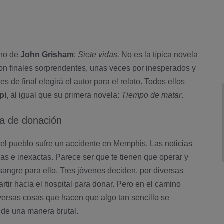
as. Todos me han gustado, uno tras otro.
uno tiene su aquel que te hace recordarlo.
 uno de
John Grisham
:
Siete vidas.
No es la tí­pica novela
n finales sorprendentes, unas veces por inesperados y
 de final elegirá el autor para el relato. Todos ellos
pi
, al igual que su primera novela:
Tiempo de matar
.
 de donación
el pueblo sufre un accidente en Memphis. Las noticias
as e inexactas. Parece ser que te tienen que operar y
sangre para ello. Tres jóvenes deciden, por diversas
artir hacia el hospital para donar. Pero en el camino
versas cosas que hacen que algo tan sencillo se
de una manera brutal.