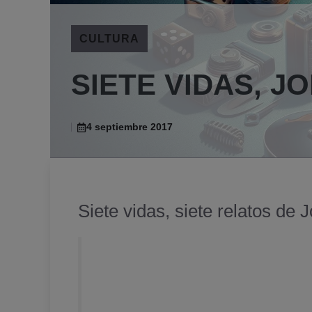
CULTURA
SIETE VIDAS, J
4 septiembre 2017
Siete vidas, siete relatos de
Al iniciar el primer relato me costó
pero terminé con él para continuar co
una simplicidad que me hizo seguir pa