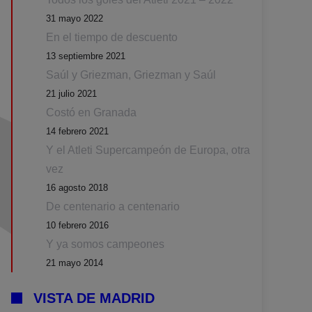
31 mayo 2022
En el tiempo de descuento
13 septiembre 2021
Saúl y Griezman, Griezman y Saúl
21 julio 2021
Costó en Granada
14 febrero 2021
Y el Atleti Supercampeón de Europa, otra
vez
16 agosto 2018
De centenario a centenario
10 febrero 2016
Y ya somos campeones
21 mayo 2014
VISTA DE MADRID