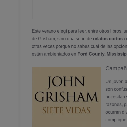
relato el resto me entraron con gan
Unos más y otros menos, pero cada 
Este verano elegí­ para leer, entre otros libros,
de Grisham, sino una serie de
relatos cortos
co
otras veces porque no sabes cual de las opciones
están ambientados en
Ford County, Mississip
Campaña
Un joven d
son confus
necesitan 
razones, p
ocurren di
complique 