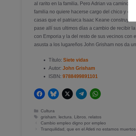
al rarito en la familia. Pero Adrian va camino d
familia no quiere hacerse cargo del chico y «
casas que el patriarca Isaac Keane construyó al
pase allí­ sus ultimos dí­as a cambio de recibir 
con Emporia y la del resto de sus vecinos con 
asusta a los lugareños John Grisham nos da un
Tí­tulo:
Siete vidas
Autor:
John Grisham
ISBN:
9788499891101
Facebook
Bluesky
Twitter
Telegram
WhatsApp
Categorías
Cultura
Etiquetas
grisham
,
lectura
,
Libros
,
relatos
Cambio empleo digno por empleo
Tranquilidad, que en el Atleti no estamos muertos