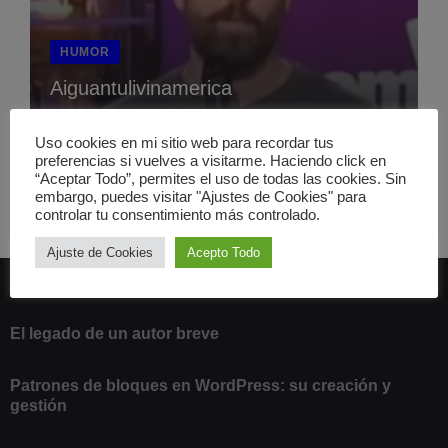
HUMOR
Aiguantulivinamerica
8 octubre 2009
Uso cookies en mi sitio web para recordar tus
preferencias si vuelves a visitarme. Haciendo click en
“Aceptar Todo”, permites el uso de todas las cookies. Sin
embargo, puedes visitar "Ajustes de Cookies" para
controlar tu consentimiento más controlado.
Ajuste de Cookies
Acepto Todo
ÚLTIMOS ARTÍCULOS
El legado de un autor breve
20 febrero 2025
Patrones de bloques en WordPress: su creación y
gestión
9 marzo 2021