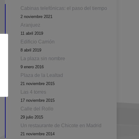
Cabinas telefónicas: el paso del tiempo
2 noviembre 2021
Aranjuez
11 abril 2019
Edificio Carrión
8 abril 2019
La plaza sin nombre
9 enero 2016
Plaza de la Lealtad
21 noviembre 2015
Las 4 torres
17 noviembre 2015
Calle del Rollo
29 julio 2015
Un restaurante de Chicote en Madrid
21 noviembre 2014