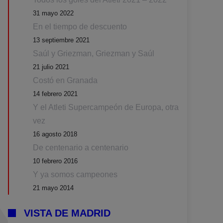
31 mayo 2022
En el tiempo de descuento
13 septiembre 2021
Saúl y Griezman, Griezman y Saúl
21 julio 2021
Costó en Granada
14 febrero 2021
Y el Atleti Supercampeón de Europa, otra
vez
16 agosto 2018
De centenario a centenario
10 febrero 2016
Y ya somos campeones
21 mayo 2014
VISTA DE MADRID