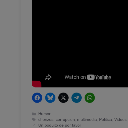
Facebook
Bluesky
Twitter
Telegram
WhatsApp
Categorías
Humor
Etiquetas
chorizos
,
corrupcion
,
multimedia
,
Politica
,
Videos
Un poquito de por favor