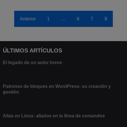
Anterior
1
…
6
7
8
ÚLTIMOS ARTÍCULOS
El legado de un autor breve
20 febrero 2025
Patrones de bloques en WordPress: su creación y
gestión
9 marzo 2021
Alias en Linux: aliados en la línea de comandos
13 junio 2020