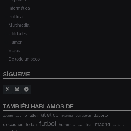
Informática
Política
Multimedia
Utilidades
Humor
Viajes
De todo un poco
SÍGUEME
TAMBIÉN HABLAMOS DE...
atletico
atleti
deporte
aguirre
aguero
corrupcion
chapuzas
futbol
madrid
elecciones
forlan
humor
kun
internet
mentiras