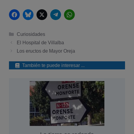
Facebook
Bluesky
Twitter
Telegram
WhatsApp
Categorías
Curiosidades
El Hospital de Villalba
Los eructos de Mayor Oreja
También te puede interesar ...