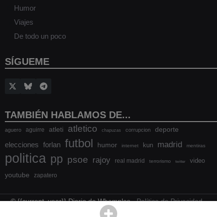
Humor
Viajes
De todo un poco
SÍGUEME
TAMBIÉN HABLAMOS DE...
atletico
atleti
deporte
aguirre
aguero
corrupcion
chapuzas
futbol
madrid
elecciones
forlan
humor
kun
internet
mentiras
politica
pp
psoe
rajoy
video
real madrid
terrorismo
twitter
youtube
zapatero
© {{current_year}} Diario de Whomples -
Política de Privacidad
-
Política de cookies