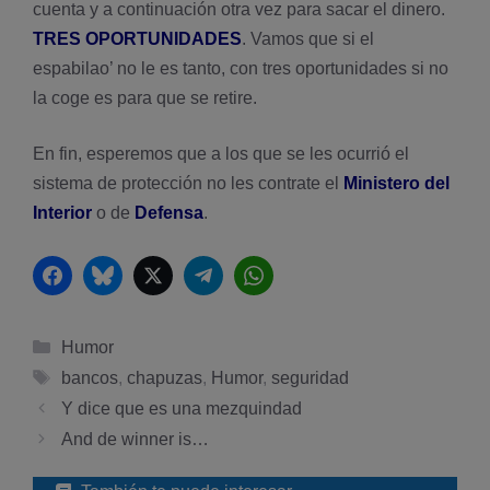
cuenta y a continuación otra vez para sacar el dinero.
TRES OPORTUNIDADES
. Vamos que si el
espabilao’ no le es tanto, con tres oportunidades si no
la coge es para que se retire.
En fin, esperemos que a los que se les ocurrió el
sistema de protección no les contrate el
Ministero del
Interior
o de
Defensa
.
Facebook
Bluesky
Twitter
Telegram
WhatsApp
Categorías
Humor
Etiquetas
bancos
,
chapuzas
,
Humor
,
seguridad
Y dice que es una mezquindad
And de winner is…