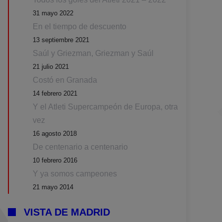
31 mayo 2022
En el tiempo de descuento
13 septiembre 2021
Saúl y Griezman, Griezman y Saúl
21 julio 2021
Costó en Granada
14 febrero 2021
Y el Atleti Supercampeón de Europa, otra
vez
16 agosto 2018
De centenario a centenario
10 febrero 2016
Y ya somos campeones
21 mayo 2014
VISTA DE MADRID