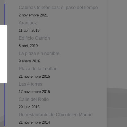
Cabinas telefónicas: el paso del tiempo
2 noviembre 2021
Aranjuez
11 abril 2019
Edificio Carrión
8 abril 2019
La plaza sin nombre
9 enero 2016
Plaza de la Lealtad
21 noviembre 2015
Las 4 torres
17 noviembre 2015
Calle del Rollo
29 julio 2015
Un restaurante de Chicote en Madrid
21 noviembre 2014