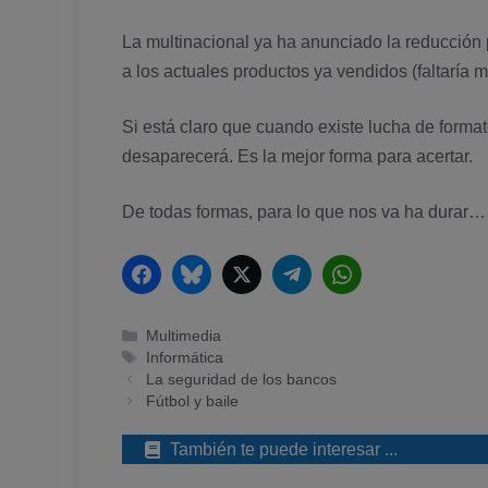
La multinacional ya ha anunciado la reducción 
a los actuales productos ya vendidos (faltarí­a
Si está claro que cuando existe lucha de form
desaparecerá. Es la mejor forma para acertar.
De todas formas, para lo que nos va ha durar…
Facebook
Bluesky
Twitter
Telegram
WhatsApp
Categorías
Multimedia
Etiquetas
Informática
La seguridad de los bancos
Fútbol y baile
También te puede interesar ...