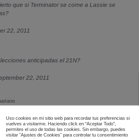
ierto que si Terminator se come a Lassie se
ras?
r 22, 2011
ecciones anticipadas el 21N?
eptember 22, 2011
ariano
Uso cookies en mi sitio web para recordar tus preferencias si
vuelves a visitarme. Haciendo click en “Aceptar Todo”,
permites el uso de todas las cookies. Sin embargo, puedes
visitar "Ajustes de Cookies" para controlar tu consentimiento