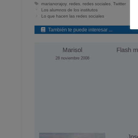
Etiquetas
marianorajoy
,
redes
,
redes sociales
,
Twitter
Los alumnos de los institutos
Lo que hacen las redes sociales
También te puede interesar ...
Marisol
Flash m
28 noviembre 2008
Jos