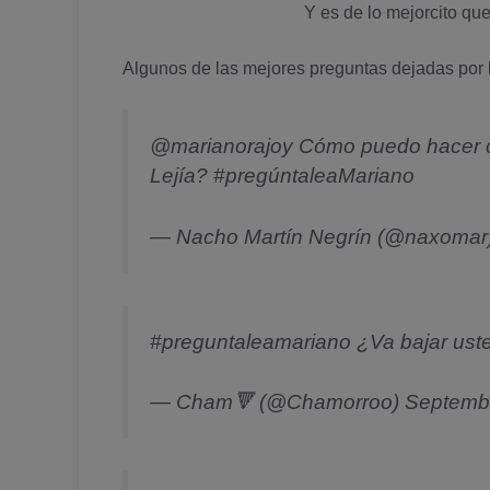
Y es de lo mejorcito que
Algunos de las mejores preguntas dejadas por 
@marianorajoy
Cómo puedo hacer c
Lejía?
#pregúntaleaMariano
— Nacho Martín Negrín (@naxomar
#preguntaleamariano
¿Va bajar uste
— Cham🔻 (@Chamorroo)
Septembe