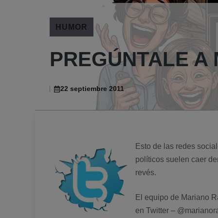
HUMOR
PREGÚNTALE A
22 septiembre 2011
Esto de las redes socia
polí­ticos suelen caer d
revés.
El equipo de Mariano Ra
en Twitter –
@marianora