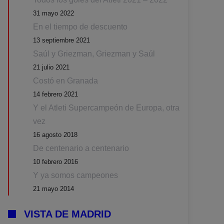
31 mayo 2022
En el tiempo de descuento
13 septiembre 2021
Saúl y Griezman, Griezman y Saúl
21 julio 2021
Costó en Granada
14 febrero 2021
Y el Atleti Supercampeón de Europa, otra
vez
16 agosto 2018
De centenario a centenario
10 febrero 2016
Y ya somos campeones
21 mayo 2014
VISTA DE MADRID