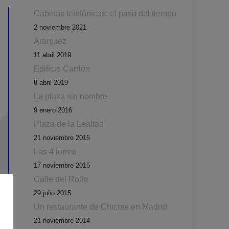
Cabinas telefónicas: el paso del tiempo
2 noviembre 2021
Aranjuez
11 abril 2019
Edificio Carrión
8 abril 2019
La plaza sin nombre
9 enero 2016
Plaza de la Lealtad
21 noviembre 2015
Las 4 torres
17 noviembre 2015
Calle del Rollo
29 julio 2015
Un restaurante de Chicote en Madrid
21 noviembre 2014