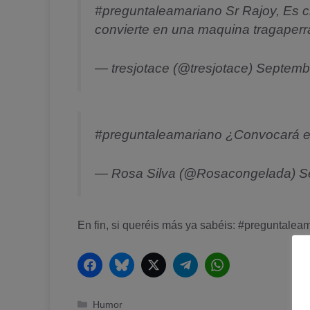
#preguntaleamariano
Sr Rajoy, Es c
convierte en una maquina tragaper
— tresjotace (@tresjotace)
Septembe
#preguntaleamariano
¿Convocará el
— Rosa Silva (@Rosacongelada)
S
En fin, si queréis más ya sabéis:
#preguntaleam
Facebook
Bluesky
Twitter
Telegram
WhatsApp
Categorías
Humor