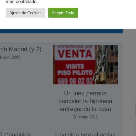
más controlado.
Ajuste de Cookies
Acepto Todo
ob Madrid (y 2)
9 abril 2008
Un juez permite
cancelar la hipoteca
entregando la casa
26 enero 2011
é Canalejas
Una vida sexual activa