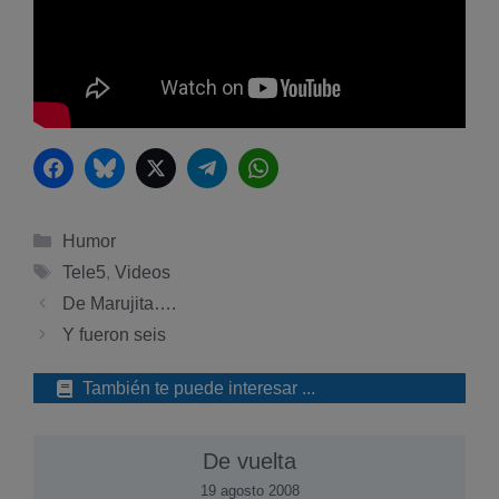
Facebook
Bluesky
Twitter
Telegram
WhatsApp
Categorías
Humor
Etiquetas
Tele5
,
Videos
De Marujita….
Y fueron seis
También te puede interesar ...
De vuelta
19 agosto 2008