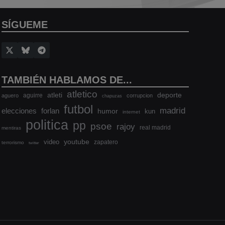
SÍGUEME
TAMBIÉN HABLAMOS DE...
atletico
atleti
deporte
aguirre
aguero
corrupcion
chapuzas
futbol
madrid
elecciones
forlan
humor
kun
internet
politica
pp
psoe
rajoy
real madrid
mentiras
youtube
video
zapatero
terrorismo
twitter