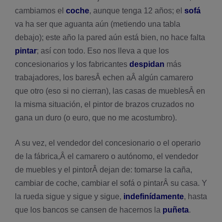
cambiamos el
coche
, aunque tenga 12 años; el
sofá
va ha ser que aguanta aún (metiendo una tabla
debajo); este año la pared aún está bien, no hace falta
pintar
; así­ con todo. Eso nos lleva a que los
concesionarios y los fabricantes
despidan
más
trabajadores, los baresÂ echen aÂ algún camarero
que otro (eso si no cierran), las casas de mueblesÂ en
la misma situación, el pintor de brazos cruzados no
gana un duro (o euro, que no me acostumbro).
A su vez, el vendedor del concesionario o el operario
de la fábrica,Â el camarero o autónomo, el vendedor
de muebles y el pintorÂ dejan de: tomarse la caña,
cambiar de coche, cambiar el sofá o pintarÂ su casa. Y
la rueda sigue y sigue y sigue,
indefiní­damente
, hasta
que los bancos se cansen de hacernos la
puñeta
.