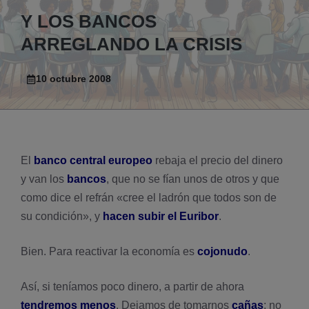
Y LOS BANCOS
ARREGLANDO LA CRISIS
10 octubre 2008
El
banco central europeo
rebaja el precio del dinero
y van los
bancos
, que no se fí­an unos de otros y que
como dice el refrán «cree el ladrón que todos son de
su condición», y
hacen subir el Euribor
.
Bien. Para reactivar la economí­a es
cojonudo
.
Así­, si tení­amos poco dinero, a partir de ahora
tendremos menos
. Dejamos de tomarnos
cañas
; no