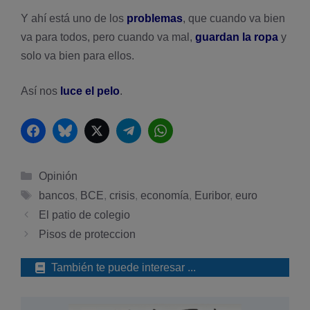
Y ahí­ está uno de los
problemas
, que cuando va bien
va para todos, pero cuando va mal,
guardan la ropa
y
solo va bien para ellos.
Así­ nos
luce el pelo
.
Facebook
Bluesky
Twitter
Telegram
WhatsApp
Categorías
Opinión
Etiquetas
bancos
,
BCE
,
crisis
,
economí­a
,
Euribor
,
euro
El patio de colegio
Pisos de proteccion
También te puede interesar ...