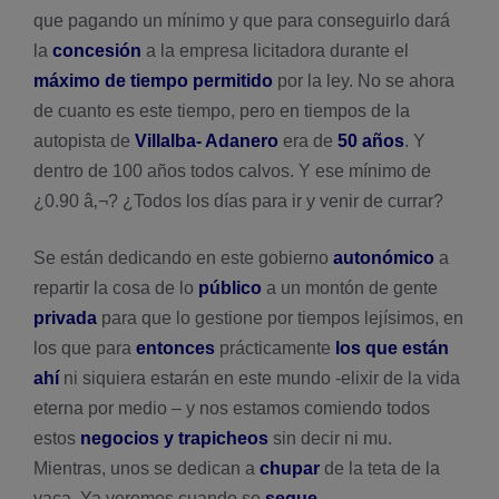
que pagando un mí­nimo y que para conseguirlo dará
la
concesión
a la empresa licitadora durante el
máximo de tiempo permitido
por la ley. No se ahora
de cuanto es este tiempo, pero en tiempos de la
autopista de
Villalba- Adanero
era de
50 años
. Y
dentro de 100 años todos calvos. Y ese mí­nimo de
¿0.90 â‚¬? ¿Todos los dí­as para ir y venir de currar?
Se están dedicando en este gobierno
autonómico
a
repartir la cosa de lo
público
a un montón de gente
privada
para que lo gestione por tiempos lejí­simos, en
los que para
entonces
prácticamente
los que están
ahí­
ni siquiera estarán en este mundo -elixir de la vida
eterna por medio – y nos estamos comiendo todos
estos
negocios y trapicheos
sin decir ni mu.
Mientras, unos se dedican a
chupar
de la teta de la
vaca. Ya veremos cuando se
seque
.