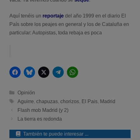
Aquí­ tenéis un
reportaje
del año 1999 en el diario El
Paí­s sobre los peajes en general y los de Cataluña en
particular:
Autopistas, toda rebaja es poca
Facebook
Bluesky
Twitter
Telegram
WhatsApp
Categorías
Opinión
Etiquetas
Aguirre
,
chapuzas
,
chorizos
,
El Pais
,
Madrid
Flash mob Madrid (y 2)
La tierra es redonda
También te puede interesar ...