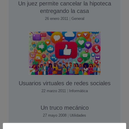
Un juez permite cancelar la hipoteca
entregando la casa
26 enero 2011
|
General
Usuarios virtuales de redes sociales
22 marzo 2011
|
Informática
Un truco mecánico
27 mayo 2008
|
Utilidades