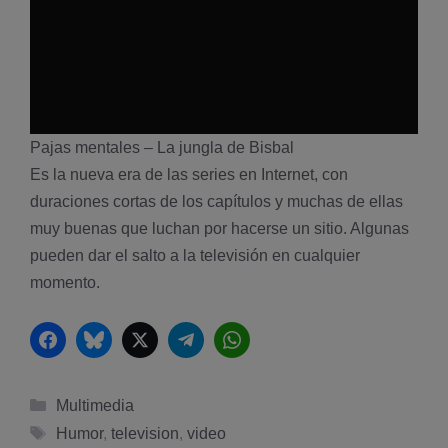
Pajas mentales – La jungla de Bisbal
Es la nueva era de las series en Internet, con
duraciones cortas de los capí­tulos y muchas de ellas
muy buenas que luchan por hacerse un sitio. Algunas
pueden dar el salto a la televisión en cualquier
momento.
Facebook
Bluesky
Twitter
Telegram
WhatsApp
Categorías
Multimedia
Etiquetas
Humor
,
television
,
video