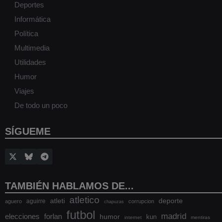
Deportes
Informática
Política
Multimedia
Utilidades
Humor
Viajes
De todo un poco
SÍGUEME
TAMBIÉN HABLAMOS DE...
atletico
atleti
deporte
aguirre
aguero
corrupcion
chapuzas
futbol
madrid
elecciones
forlan
humor
kun
internet
mentiras