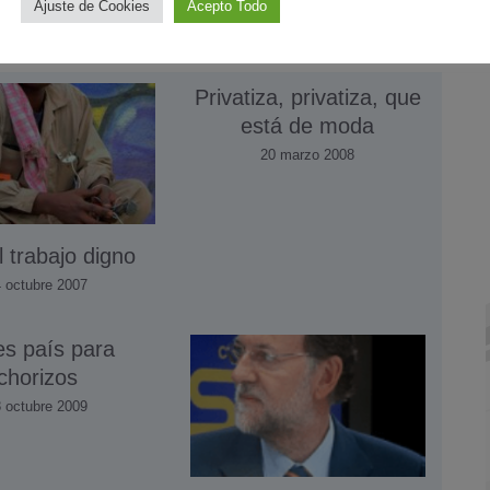
Ajuste de Cookies
Acepto Todo
Privatiza, privatiza, que
está de moda
20 marzo 2008
l trabajo digno
 octubre 2007
s paí­s para
chorizos
 octubre 2009