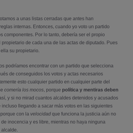
votamos a unas listas cerradas que antes han
 reglas internas. Entonces, cuando yo voto un partido
 componentes. Por lo tanto, deberí­a ser el propio
l propietario de cada una de las actas de diputado. Pues
ella su propietario.
 nos podrí­amos encontrar con un partido que selecciona
pués de conseguidos los votos y actas necesarios
temente esto cualquier partido en cualquier parte del
se
comerí­a los mocos
, porque
polí­tica y mentiras deben
a así­, y si no mirad cuantos alcaldes detenidos y acusados
 incluso llegando a sacar más votos en las siguientes
r porque con la
velocidad
que funciona la justicia aún no
 de inocencia y es libre, mientras no haya ninguna
 alcalde.