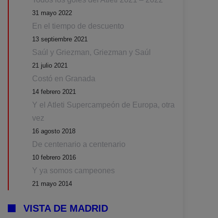
31 mayo 2022
En el tiempo de descuento
13 septiembre 2021
Saúl y Griezman, Griezman y Saúl
21 julio 2021
Costó en Granada
14 febrero 2021
Y el Atleti Supercampeón de Europa, otra
vez
16 agosto 2018
De centenario a centenario
10 febrero 2016
Y ya somos campeones
21 mayo 2014
VISTA DE MADRID