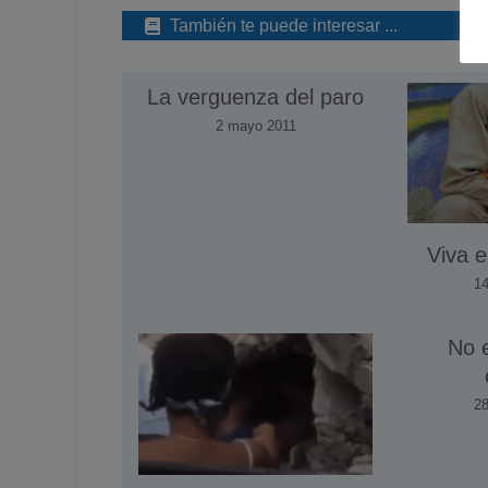
También te puede interesar ...
La verguenza del paro
2 mayo 2011
Viva e
14
No e
28