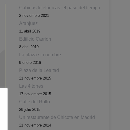
Cabinas telefónicas: el paso del tiempo
2 noviembre 2021
Aranjuez
11 abril 2019
Edificio Carrión
8 abril 2019
La plaza sin nombre
9 enero 2016
Plaza de la Lealtad
21 noviembre 2015
Las 4 torres
17 noviembre 2015
Calle del Rollo
29 julio 2015
Un restaurante de Chicote en Madrid
21 noviembre 2014