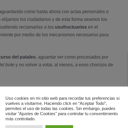
s aguantando como hasta ahora con actas personales o
as elijamos los ciudadanos y de esta forma seamos los
pudiendo reclamarlas a los
usufructuarios
en el
niente por medio de los mecanismos necesarios para
curso del pataleo
, aguantar ver como procesados por
el bote
y no volver a votar, al menos, a esos chorizos de
Uso cookies en mi sitio web para recordar tus preferencias si
vuelves a visitarme. Haciendo click en “Aceptar Todo”,
permites el uso de todas las cookies. Sin embargo, puedes
,
mentiras
,
Politica
visitar "Ajustes de Cookies" para controlar tu consentimiento
más controlado.