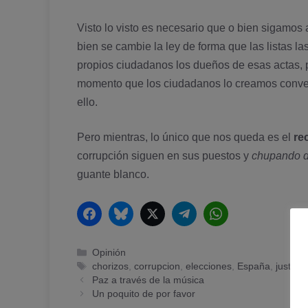
Visto lo visto es necesario que o bien sigamo
bien se cambie la ley de forma que las listas l
propios ciudadanos los dueños de esas actas, 
momento que los ciudadanos lo creamos conve
ello.
Pero mientras, lo único que nos queda es el
re
corrupción siguen en sus puestos y
chupando d
guante blanco.
Facebook
Bluesky
Twitter
Telegram
WhatsApp
Categorías
Opinión
Etiquetas
chorizos
,
corrupcion
,
elecciones
,
España
,
justicia
Paz a través de la música
Un poquito de por favor