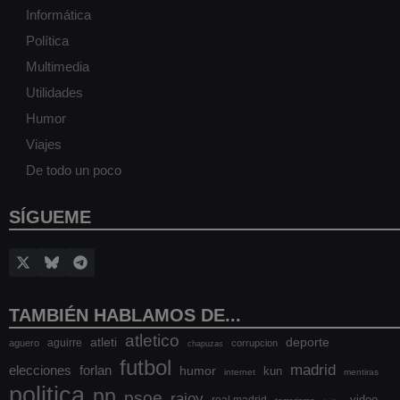
Informática
Política
Multimedia
Utilidades
Humor
Viajes
De todo un poco
SÍGUEME
TAMBIÉN HABLAMOS DE...
atletico
atleti
deporte
aguirre
aguero
corrupcion
chapuzas
futbol
madrid
elecciones
forlan
humor
kun
internet
mentiras
politica
pp
psoe
rajoy
video