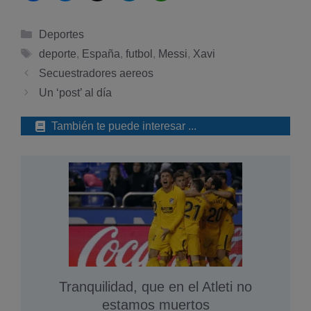
Categorías
Deportes
Etiquetas
deporte
,
España
,
futbol
,
Messi
,
Xavi
Secuestradores aereos
Un ‘post’ al dí­a
También te puede interesar ...
Tranquilidad, que en el Atleti no
estamos muertos