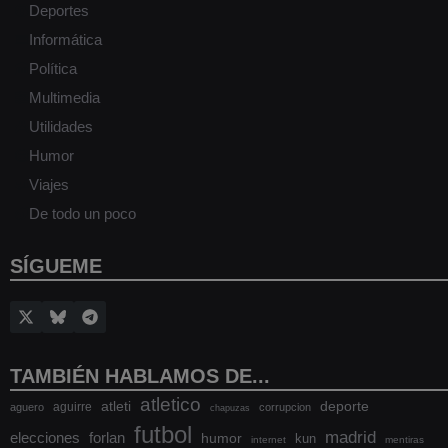
Deportes
Informática
Política
Multimedia
Utilidades
Humor
Viajes
De todo un poco
SÍGUEME
TAMBIÉN HABLAMOS DE...
atletico
atleti
deporte
aguirre
aguero
corrupcion
chapuzas
futbol
madrid
elecciones
forlan
humor
kun
internet
mentiras