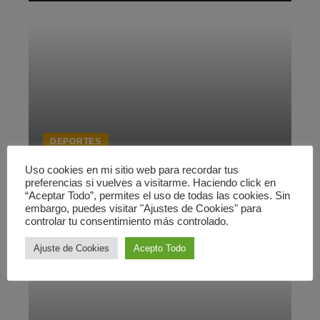
DEPORTES
El patio de colegio
Uso cookies en mi sitio web para recordar tus
preferencias si vuelves a visitarme. Haciendo click en
6 octubre 2008
“Aceptar Todo”, permites el uso de todas las cookies. Sin
embargo, puedes visitar "Ajustes de Cookies" para
controlar tu consentimiento más controlado.
Ajuste de Cookies
Acepto Todo