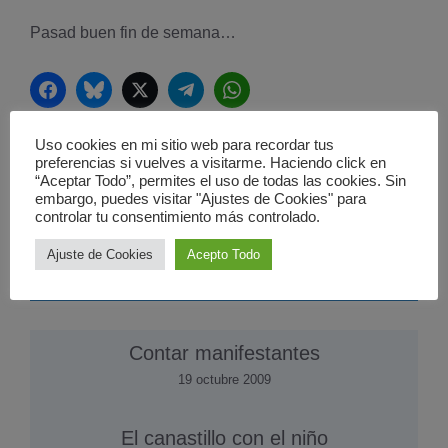
Pasad buen fin de semana…
Facebook
Bluesky
Twitter
Telegram
WhatsApp
Uso cookies en mi sitio web para recordar tus
Categorías
Humor
preferencias si vuelves a visitarme. Haciendo click en
Etiquetas
“Aceptar Todo”, permites el uso de todas las cookies. Sin
corrupcion
,
Politica
,
PP
,
Twitter
embargo, puedes visitar "Ajustes de Cookies" para
Oporto: un viaje al pasado con presente
controlar tu consentimiento más controlado.
Atleti, a un solo paso de la final
Ajuste de Cookies
Acepto Todo
También te puede interesar ...
Contar manifestantes
19 octubre 2009
El canastillo con el niño