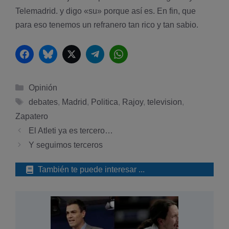
Telemadrid. y digo «su» porque así­ es. En fin, que
para eso tenemos un refranero tan rico y tan sabio.
Facebook
Bluesky
Twitter
Telegram
WhatsApp
Categorías
Opinión
Etiquetas
debates
,
Madrid
,
Politica
,
Rajoy
,
television
,
Zapatero
El Atleti ya es tercero…
Y seguimos terceros
También te puede interesar ...