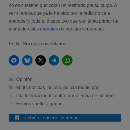
no es cuestion que cojan un resfriado por su culpa. A
ver si ahora que ya lo ha oido por la radio no va a
aparecer y jode el dispositivo que con tanto primor ha
montado estos
garantes
de nuestra seguridad.
En fin. Sin mas comentarios.
Facebook
Bluesky
Twitter
Telegram
WhatsApp
Categorías
Opinión
Etiquetas
M-30
,
noticias
,
policí­a
,
policia municipal
Dí­a Internacional contra la Violencia de Genero
Hemos vuelto a ganar
También te puede interesar ...