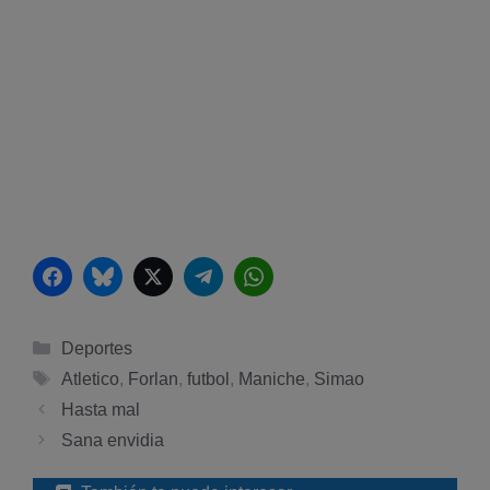
Facebook
Bluesky
Twitter
Telegram
WhatsApp
Categorías
Deportes
Etiquetas
Atletico
,
Forlan
,
futbol
,
Maniche
,
Simao
Hasta mal
Sana envidia