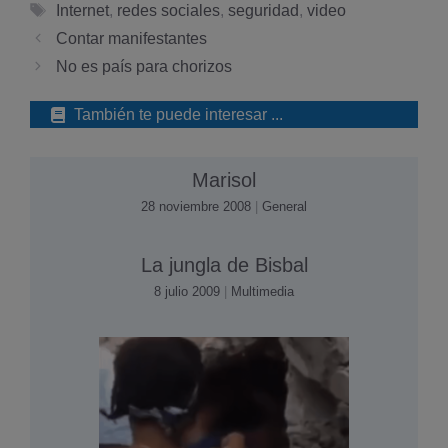
Etiquetas
Internet
,
redes sociales
,
seguridad
,
video
Contar manifestantes
No es paí­s para chorizos
También te puede interesar ...
Marisol
28 noviembre 2008
|
General
La jungla de Bisbal
8 julio 2009
|
Multimedia