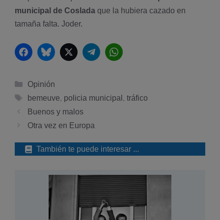
municipal de Coslada
que la hubiera cazado en
tamaña falta. Joder.
Facebook
Bluesky
Twitter
Telegram
WhatsApp
Categorías
Opinión
Etiquetas
bemeuve
,
policia municipal
,
tráfico
Buenos y malos
Otra vez en Europa
También te puede interesar ...