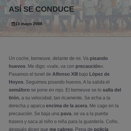
ASÍ­ SE CONDUCE
13 mayo 2008
Un coche, bemeuve, delante de mi. Va
pisando
huevos
. Me digo: «vale, va con
precaución
«.
Pasamos el tunel de
Alfonso XIII
bajo
López de
Hoyos
. Seguimos pisando huevos. A la salida el
semáforo
se pone en rojo. El bemeuve se lo
salta del
tirón
, a su velocidad, tan ricamente. Se echa a la
derecha y aparca
encima de la acera
. Me cago en la
precaución. Se baja una
pava
, se va a la puerta
trasera y saca al niño o niña para la guarderí­a. Coño,
después dicen que
me cabreo
. Pena de
policí­a