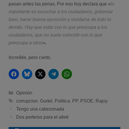
pasan antes las penas. Por eso hoy declara que «
lo
importante es escuchar a los ciudadanos, gobernar
bien, hacer buena oposición y olvidarse de todo lo
demás. Hay que estar con lo que preocupa a los
ciudadanos, que no suele coincidir con lo que
preocupa a otros
«.
Increíble, pero cierto.
Facebook
Bluesky
Twitter
Telegram
WhatsApp
Categorías
Opinión
Etiquetas
corrupcion
,
Gurtel
,
Politica
,
PP
,
PSOE
,
Rajoy
Tengo una cabezonada
Dos porteros para el atleti