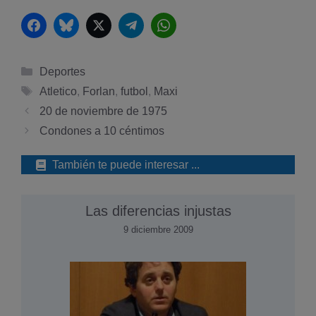
Facebook
Bluesky
Twitter
Telegram
WhatsApp
Categorías
Deportes
Etiquetas
Atletico
,
Forlan
,
futbol
,
Maxi
20 de noviembre de 1975
Condones a 10 céntimos
También te puede interesar ...
Las diferencias injustas
9 diciembre 2009