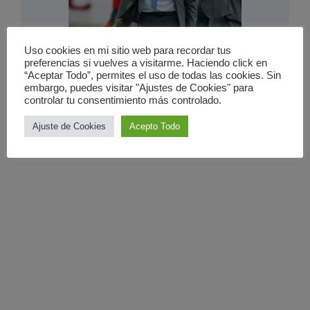
El señorí­o del Real Madrid
Uso cookies en mi sitio web para recordar tus
preferencias si vuelves a visitarme. Haciendo click en
3 marzo 2011
“Aceptar Todo”, permites el uso de todas las cookies. Sin
embargo, puedes visitar "Ajustes de Cookies" para
controlar tu consentimiento más controlado.
Ajuste de Cookies
Acepto Todo