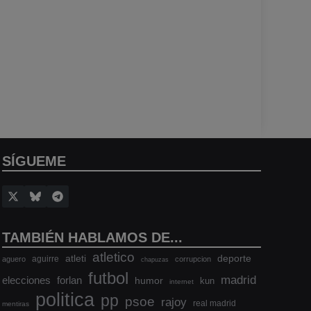
SÍGUEME
TAMBIÉN HABLAMOS DE...
atletico
atleti
deporte
aguirre
aguero
corrupcion
chapuzas
futbol
madrid
elecciones
forlan
humor
kun
internet
politica
pp
psoe
rajoy
real madrid
mentiras