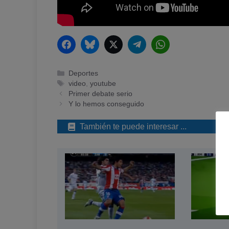
Facebook
Bluesky
Twitter
Telegram
WhatsApp
Categorías
Deportes
Etiquetas
video
,
youtube
Primer debate serio
Y lo hemos conseguido
También te puede interesar ...