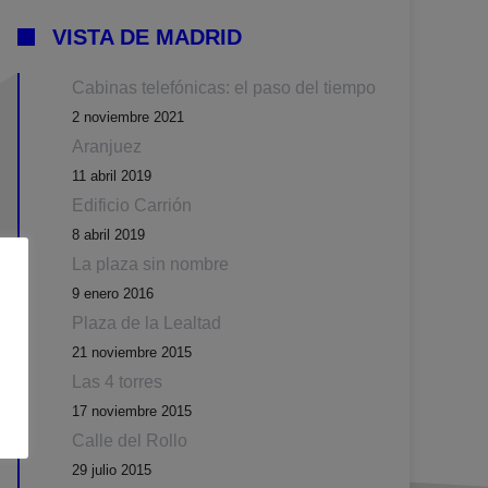
VISTA DE MADRID
Cabinas telefónicas: el paso del tiempo
2 noviembre 2021
Aranjuez
11 abril 2019
Edificio Carrión
8 abril 2019
La plaza sin nombre
9 enero 2016
Plaza de la Lealtad
21 noviembre 2015
Las 4 torres
17 noviembre 2015
Calle del Rollo
29 julio 2015