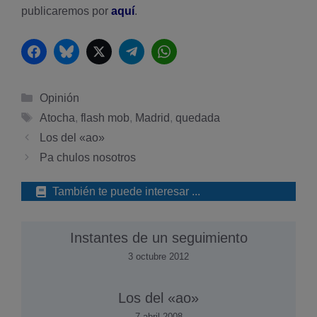
publicaremos por
aquí­
.
Facebook
Bluesky
Twitter
Telegram
WhatsApp
Categorías
Opinión
Etiquetas
Atocha
,
flash mob
,
Madrid
,
quedada
Los del «ao»
Pa chulos nosotros
También te puede interesar ...
Instantes de un seguimiento
3 octubre 2012
Los del «ao»
7 abril 2008